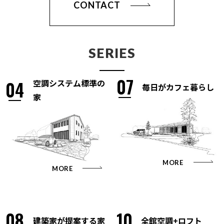
CONTACT
SERIES
07
04
空調システム標準の
毎日がカフェ暮らし
家
MORE
MORE
08
10
建築家が提案する家
全館空調+ロフト