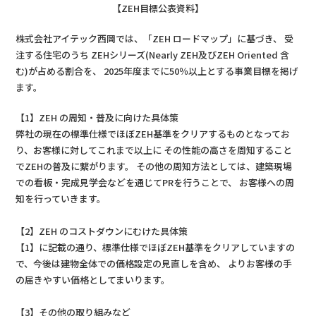
【ZEH目標公表資料】
株式会社アイテック西岡では、「ZEH ロードマップ」に基づき、 受
注する住宅のうち ZEHシリーズ(Nearly ZEH及びZEH Oriented 含
む)が占める割合を、 2025年度までに50％以上とする事業目標を掲げ
ます。
【1】ZEH の周知・普及に向けた具体策
弊社の現在の標準仕様でほぼZEH基準をクリアするものとなってお
り、お客様に対してこれまで以上に その性能の高さを周知すること
でZEHの普及に繋がります。 その他の周知方法としては、建築現場
での看板・完成見学会などを通じてPRを行うことで、 お客様への周
知を行っていきます。
【2】ZEH のコストダウンにむけた具体策
【1】に記載の通り、標準仕様でほぼZEH基準をクリアしていますの
で、今後は建物全体での価格設定の見直しを含め、 よりお客様の手
の届きやすい価格としてまいります。
【3】その他の取り組みなど