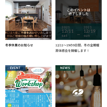
このイベントは
終了しました
2021
2021
12/11
12/19
ー
sat
sun
冬季休業のお知らせ
12/11～19の9日間、冬の全館暖
房体感会を開催します！
EVENT
NEWS