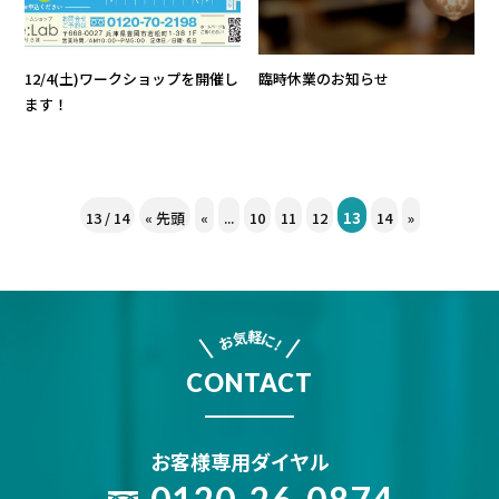
12/4(土)ワークショップを開催し
臨時休業のお知らせ
ます！
13 / 14
« 先頭
«
...
10
11
12
13
14
»
軽
気
に
お
!
CONTACT
お客様専用ダイヤル