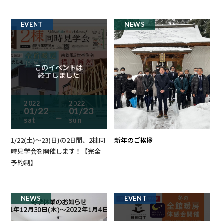
EVENT
NEWS
このイベントは
終了しました
2022
2022
01/22
01/23
ー
sat
sun
1/22(土)～23(日)の2日間、2棟同
新年のご挨拶
時見学会を開催します！【完全
予約制】
NEWS
EVENT