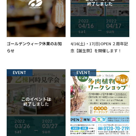
終了しました
2022
2022
04/16
04/17
ー
sat
sun
ゴールデンウィーク休業のお知
4/16(土)・17(日)OPEN ２周年記
らせ
念【誕生祭】を開催します！
EVENT
EVENT
このイベントは
終了しました
2022
2022
03/26
03/27
ー
sat
sun