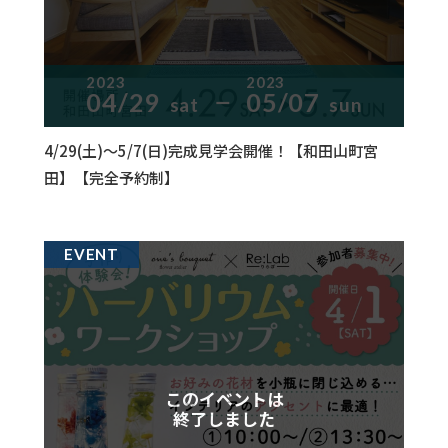
2023
2023
04/29
05/07
sat
sun
ー
4/29(土)～5/7(日)完成見学会開催！【和田山町宮
田】【完全予約制】
EVENT
このイベントは
終了しました