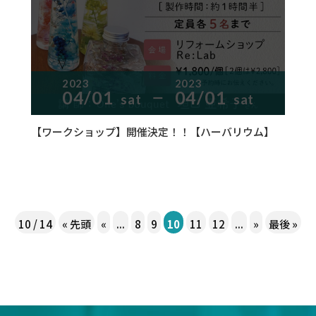
2023
2023
04/01
04/01
sat
sat
ー
【ワークショップ】開催決定！！【ハーバリウム】
10 / 14
« 先頭
«
...
8
9
10
11
12
...
»
最後 »