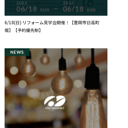
2023
2023
06/18
06/18
sun
sun
ー
6/18(日) リフォーム見学会開催！【豊岡市日高町
堀】【予約優先制】
NEWS