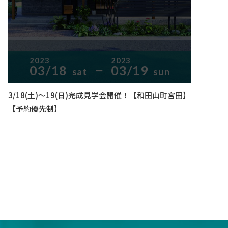
2023
2023
03/18
03/19
sat
sun
ー
3/18(土)～19(日)完成見学会開催！【和田山町宮田】
【予約優先制】