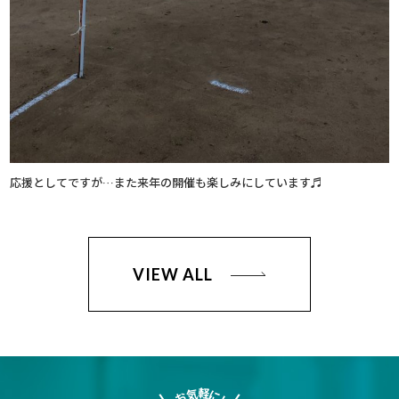
応援としてですが…また来年の開催も楽しみにしています♬
VIEW ALL
軽
気
に
お