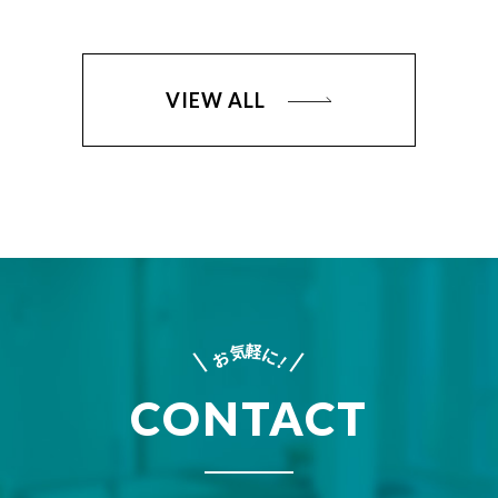
VIEW ALL
軽
気
に
お
!
CONTACT