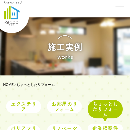
リフォームショップ
施工実例
works
HOME
ちょっとしたリフォーム
エクステリ
お部屋のリ
ちょっとし
ア
フォーム
たリフォー
ム
バリアフリ
リノベーシ
企業様案件