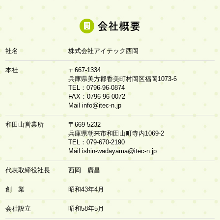
会社概要
社名
株式会社アイテック西岡
本社
〒667-1334
兵庫県美方郡香美町村岡区福岡1073-6
TEL：0796-96-0874
FAX：0796-96-0072
Mail
info@itec-n.jp
和田山営業所
〒669-5232
兵庫県朝来市和田山町寺内1069-2
TEL：079-670-2190
Mail
ishin-wadayama@itec-n.jp
代表取締役社長
西岡 廣昌
創 業
昭和43年4月
会社設立
昭和58年5月