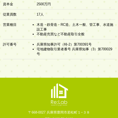
資本金
2500万円
従業員数
17人
営業種目
木造・鉄骨造・RC造、土木一般、管工事、水道施
設工事
不動産売買など不動産取引全般
許可番号
兵庫県知事許可（特-2）第700391号
宅地建物取引業者番号 兵庫県知事（3）第700029
号
〒668-0027 兵庫県豊岡市若松町１−３８